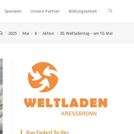
Toggle
Spenden
Unsere Partner
Bildungsarbeit
website
>
2025
>
Mai
>
8
>
Aktion
>
30. Weltladentag – am 10. Mai
search
Hier Findest Du Uns