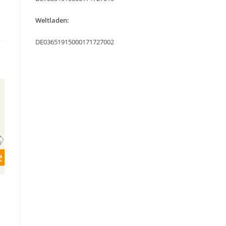
Weltladen:
DE03651915000171727002