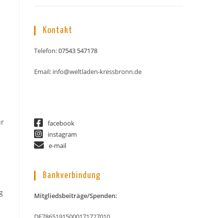
Kontakt
Telefon:
07543 547178
Email: info@weltladen-kressbronn.de
ür
facebook
instagram
e-mail
Bankverbindung
g
Mitgliedsbeiträge/Spenden:
DE78651915000171727010