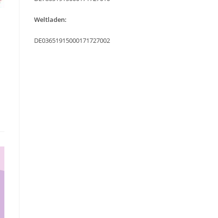
Weltladen:
DE03651915000171727002