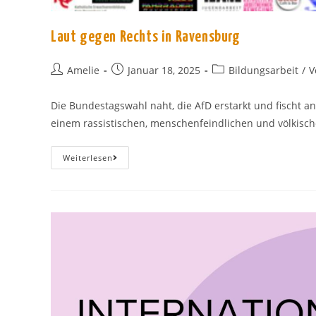
Laut gegen Rechts in Ravensburg
Beitrags-
Beitrag
Beitrags-
Amelie
Januar 18, 2025
Bildungsarbeit
/
V
Autor:
veröffentlicht:
Kategorie:
Die Bundestagswahl naht, die AfD erstarkt und fischt 
einem rassistischen, menschenfeindlichen und völkische
Laut
Weiterlesen
Gegen
Rechts
In
Ravensburg