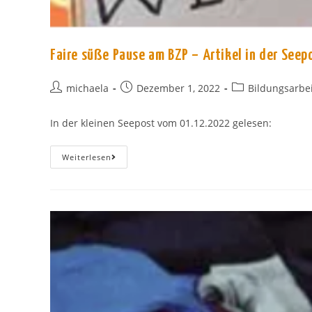
Faire süße Pause am BZP – Artikel in der Seep
Beitrags-
Beitrag
Beitrags-
michaela
Dezember 1, 2022
Bildungsarbei
Autor:
veröffentlicht:
Kategorie:
In der kleinen Seepost vom 01.12.2022 gelesen:
Faire
Weiterlesen
Süße
Pause
Am
BZP
–
Artikel
In
Der
Seepost