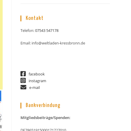
Kontakt
Telefon:
07543 547178
Email: info@weltladen-kressbronn.de
facebook
instagram
e-mail
Bankverbindung
Mitgliedsbeiträge/Spenden:
DE78651915000171727010