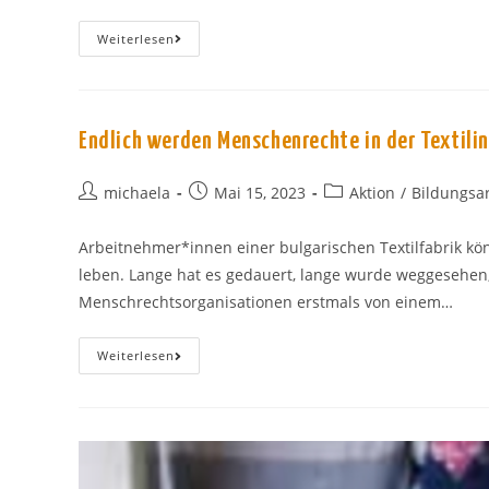
Internationaler
Weiterlesen
Tag
Der
Frauen
Endlich werden Menschenrechte in der Textili
Beitrags-
Beitrag
Beitrags-
michaela
Mai 15, 2023
Aktion
/
Bildungsar
Autor:
veröffentlicht:
Kategorie:
Arbeitnehmer*innen einer bul­garischen Textilfabrik kön
leben. Lange hat es gedauert, lange wurde wegge­sehe
Menschrechtsorganisationen erstmals von einem…
Endlich
Weiterlesen
Werden
Menschenrechte
In
Der
Textilindustrie
Durchgesetzt