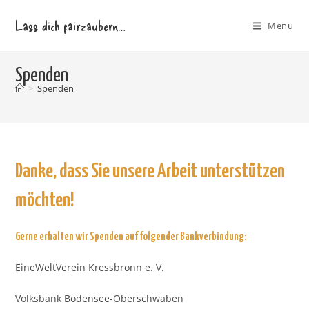
Zum
Lass dich fairzaubern…
Inhalt
Menü
springen
Spenden
>
Spenden
Danke, dass Sie unsere Arbeit unterstützen
möchten!
Gerne erhalten wir Spenden auf folgender Bankverbindung:
EineWeltVerein Kressbronn e. V.
Volksbank Bodensee-Oberschwaben