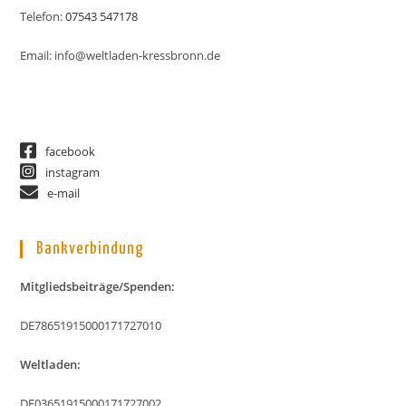
Telefon:
07543 547178
Email: info@weltladen-kressbronn.de
facebook
instagram
e-mail
Bankverbindung
Mitgliedsbeiträge/Spenden:
DE78651915000171727010
Weltladen:
DE03651915000171727002