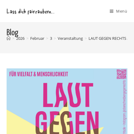
Zum
Lass dich fairzaubern…
Inhalt
Menü
springen
Blog
>
2026
>
Februar
>
3
>
Veranstaltung
>
LAUT GEGEN RECHTS am Sa