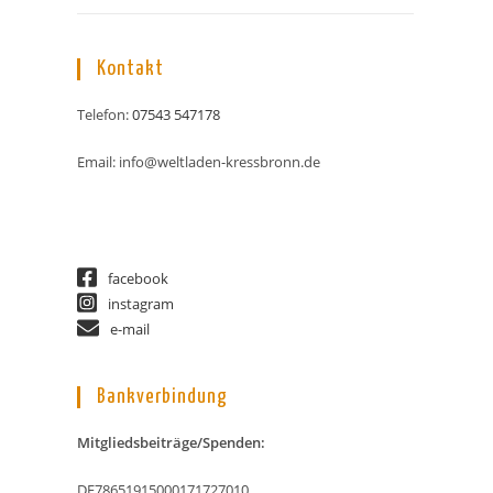
Kontakt
Telefon:
07543 547178
Email: info@weltladen-kressbronn.de
facebook
instagram
e-mail
Bankverbindung
Mitgliedsbeiträge/Spenden:
DE78651915000171727010