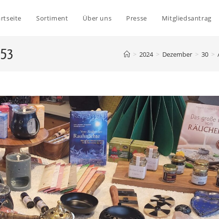
rtseite
Sortiment
Über uns
Presse
Mitgliedsantrag
.53
>
2024
>
Dezember
>
30
>